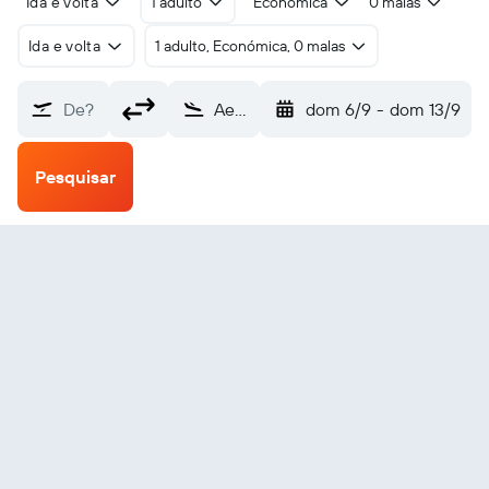
Ida e volta
1 adulto
Económica
0 malas
Ida e volta
1 adulto, Económica, 0 malas
De?
Aeroporto de Pequim - Daxing (PKX)
dom 6/9
-
dom 13/9
Pesquisar