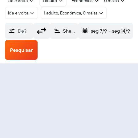
Ida e volta
1 adulto
Económica
0 malas
Ida e volta
1 adulto, Económica, 0 malas
De?
Shenzhen (SZX)
seg 7/9
-
seg 14/9
Pesquisar