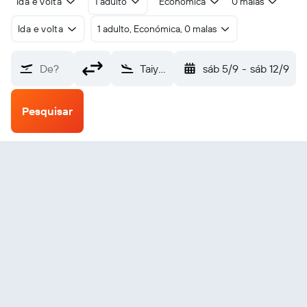
Ida e volta
1 adulto
Económica
0 malas
Ida e volta
1 adulto, Económica, 0 malas
De?
Taiyuan (TYN)
sáb 5/9
-
sáb 12/9
Pesquisar