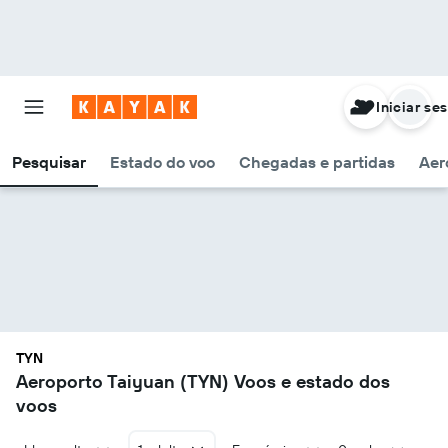
Iniciar se
Pesquisar
Estado do voo
Chegadas e partidas
Aer
TYN
Aeroporto Taiyuan (TYN) Voos e estado dos
voos