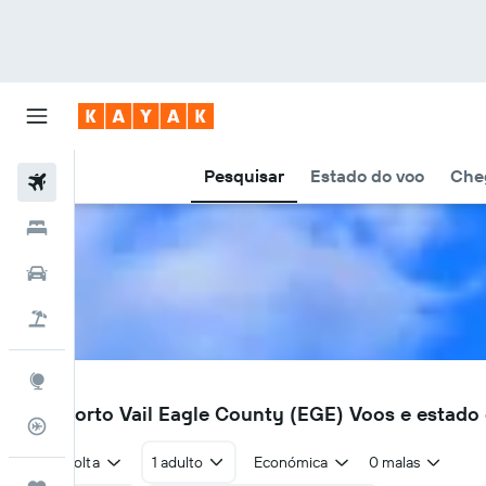
Pesquisar
Estado do voo
Cheg
Voos
Hotéis
Carros
Voo+Hotel
Explore
EGE
Aeroporto Vail Eagle County (EGE) Voos e estado
Monitorizador de voos
Ida e volta
1 adulto
Económica
0 malas