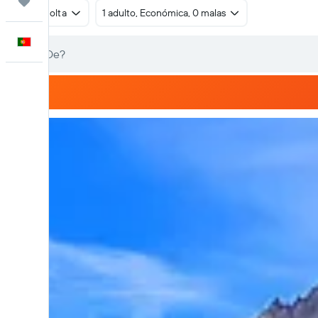
Trips
Ida e volta
1 adulto, Económica, 0 malas
Português