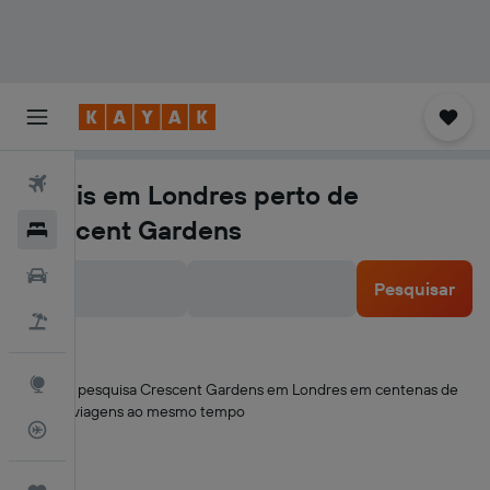
Voos
Hotéis em Londres perto de
Crescent Gardens
Hotéis
Carros
Pesquisar
Voo+Hotel
Explore
A KAYAK pesquisa Crescent Gardens em Londres em centenas de
sites de viagens ao mesmo tempo
Monitorizador de voos