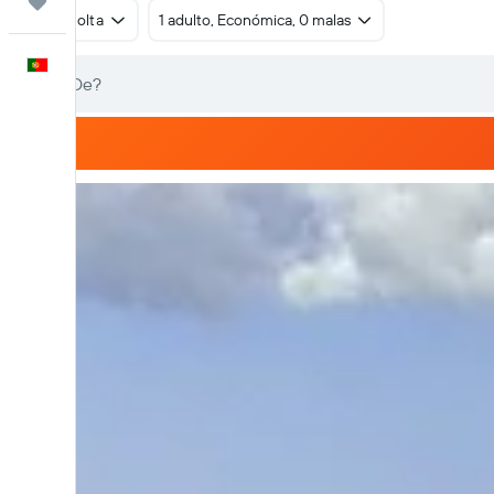
Trips
Ida e volta
1 adulto, Económica, 0 malas
Português