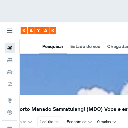
Pesquisar
Estado do voo
Chegadas
Voos
Hotéis
Carros
Voo+Hotel
Explore
MDC
Aeroporto Manado Samratulangi (MDC) Voos e es
Monitorizador de voos
Ida e volta
1 adulto
Económica
0 malas