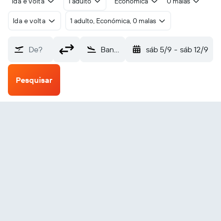
Ida e volta
1 adulto
Económica
0 malas
Ida e volta
1 adulto, Económica, 0 malas
De?
Banda Achém Blang Bintang (BTJ)
sáb 5/9
-
sáb 12/9
Pesquisar