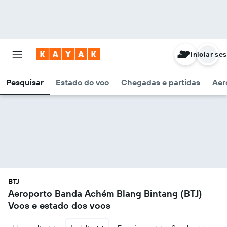
Iniciar se
Pesquisar
Estado do voo
Chegadas e partidas
Aer
BTJ
Aeroporto Banda Achém Blang Bintang (BTJ)
Voos e estado dos voos