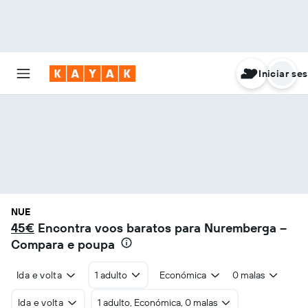
Iniciar se
NUE
45€
Encontra voos baratos para Nuremberga –
Compara e poupa
Ida e volta
1 adulto
Económica
0 malas
Ida e volta
1 adulto, Económica, 0 malas