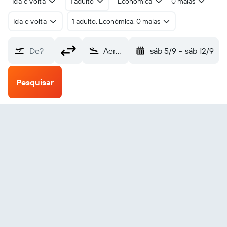
Ida e volta
1 adulto
Económica
0 malas
Ida e volta
1 adulto, Económica, 0 malas
De?
Aeroporto de Kingstown (SVD)
sáb 5/9
-
sáb 12/9
Pesquisar