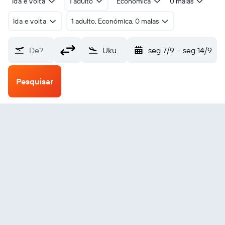
Ida e volta
1 adulto
Económica
0 malas
Ida e volta
1 adulto, Económica, 0 malas
De?
Ukunda (UKA)
seg 7/9
-
seg 14/9
Pesquisar