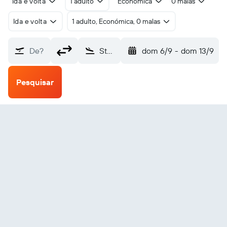
Ida e volta
1 adulto
Económica
0 malas
Ida e volta
1 adulto, Económica, 0 malas
De?
State College University Park (SCE)
dom 6/9
-
dom 13/9
Pesquisar