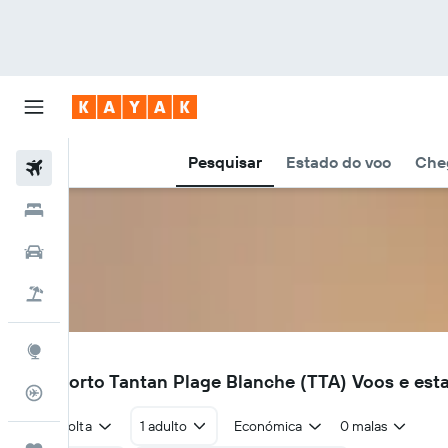
Pesquisar
Estado do voo
Cheg
Voos
Hotéis
Carros
Voo+Hotel
Explore
TTA
Aeroporto Tantan Plage Blanche (TTA) Voos e est
Monitorizador de voos
Ida e volta
1 adulto
Económica
0 malas