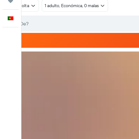
Trips
Ida e volta
1 adulto, Económica, 0 malas
Português