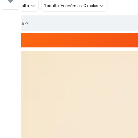
Trips
Ida e volta
1 adulto, Económica, 0 malas