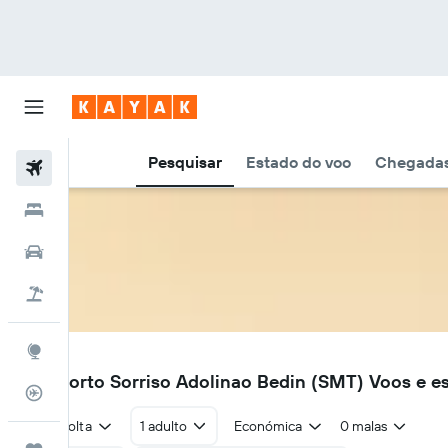
Pesquisar
Estado do voo
Chegadas
Voos
Hotéis
Carros
Voo+Hotel
Explore
SMT
Aeroporto Sorriso Adolinao Bedin (SMT) Voos e e
Monitorizador de voos
Ida e volta
1 adulto
Económica
0 malas