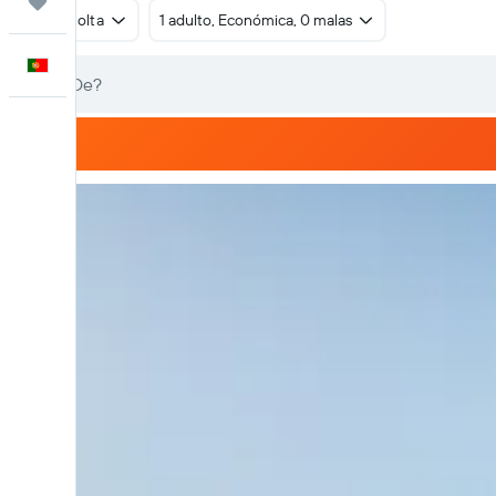
Trips
Ida e volta
1 adulto, Económica, 0 malas
Português