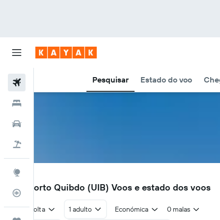
Pesquisar
Estado do voo
Cheg
Voos
Hotéis
Carros
Voo+Hotel
Explore
UIB
Aeroporto Quibdo (UIB) Voos e estado dos voos
Monitorizador de voos
Ida e volta
1 adulto
Económica
0 malas