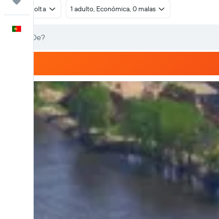
Trips
Ida e volta
1 adulto, Económica, 0 malas
Português