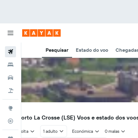
Pesquisar
Estado do voo
Chegadas
Voos
Hotéis
Carros
Voo+Hotel
Explore
LSE
Aeroporto La Crosse (LSE) Voos e estado dos voo
Monitorizador de voos
Ida e volta
1 adulto
Económica
0 malas