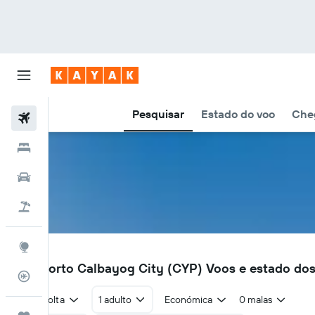
Pesquisar
Estado do voo
Cheg
Voos
Hotéis
Carros
Voo+Hotel
Explore
CYP
Aeroporto Calbayog City (CYP) Voos e estado do
Monitorizador de voos
Ida e volta
1 adulto
Económica
0 malas