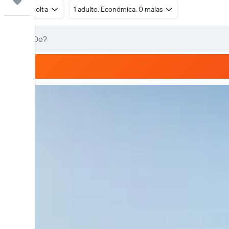
Trips
Ida e volta
1 adulto, Económica, 0 malas