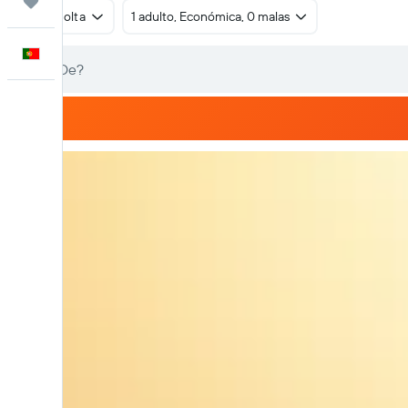
Trips
Ida e volta
1 adulto, Económica, 0 malas
Português