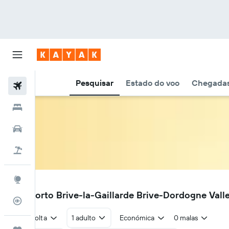
Pesquisar
Estado do voo
Chegadas
Voos
Hotéis
Carros
Voo+Hotel
Explore
BVE
Aeroporto Brive-la-Gaillarde Brive-Dordogne Vall
Monitorizador de voos
Ida e volta
1 adulto
Económica
0 malas