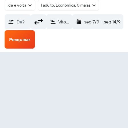
Ida e volta
1 adulto, Económica, 0 malas
De?
Vitoria (VIT)
seg 7/9
-
seg 14/9
Pesquisar