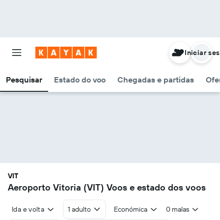
Iniciar se
Pesquisar
Estado do voo
Chegadas e partidas
Ofe
VIT
Aeroporto Vitoria (VIT) Voos e estado dos voos
Ida e volta
1 adulto
Económica
0 malas