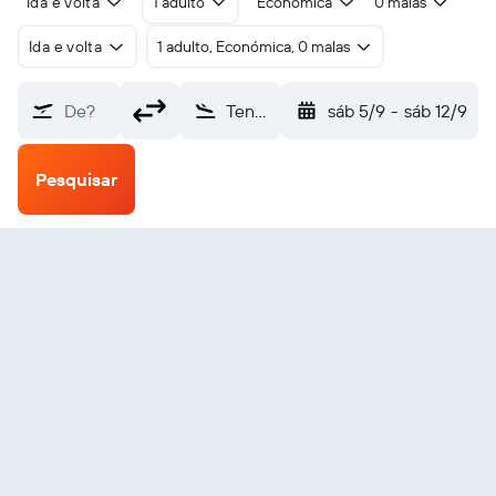
Ida e volta
1 adulto
Económica
0 malas
Ida e volta
1 adulto, Económica, 0 malas
De?
Tena Jumandy (TNW)
sáb 5/9
-
sáb 12/9
Pesquisar