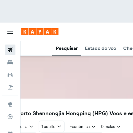
Pesquisar
Estado do voo
Cheg
Voos
Hotéis
Carros
Voo+Hotel
Explore
HPG
Aeroporto Shennongjia Hongping (HPG) Voos e e
Monitorizador de voos
Ida e volta
1 adulto
Económica
0 malas