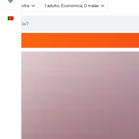
Trips
Ida e volta
1 adulto, Económica, 0 malas
Português