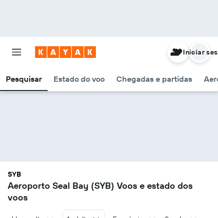
Iniciar se
Pesquisar
Estado do voo
Chegadas e partidas
Aer
SYB
Aeroporto Seal Bay (SYB) Voos e estado dos
voos