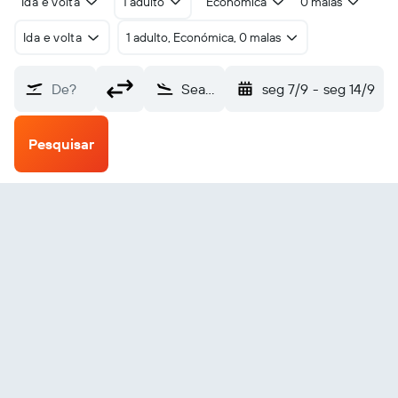
Ida e volta
1 adulto
Económica
0 malas
Ida e volta
1 adulto, Económica, 0 malas
De?
Seal Bay (SYB)
seg 7/9
-
seg 14/9
Pesquisar