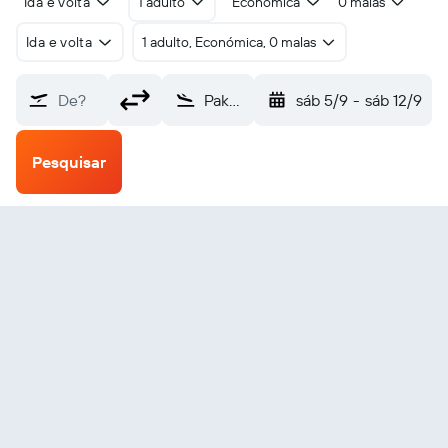
Ida e volta
1 adulto
Económica
0 malas
Ida e volta
1 adulto, Económica, 0 malas
De?
Pakyong (PYG)
sáb 5/9
-
sáb 12/9
Pesquisar