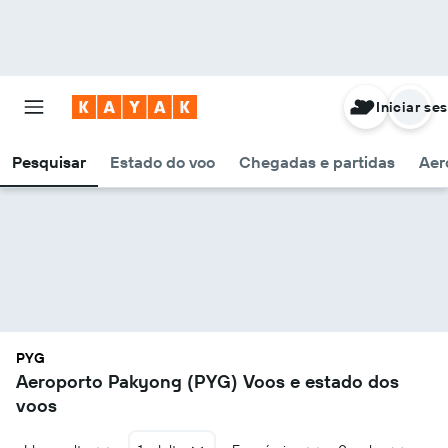
Iniciar se
Pesquisar
Estado do voo
Chegadas e partidas
Aer
PYG
Aeroporto Pakyong (PYG) Voos e estado dos
voos