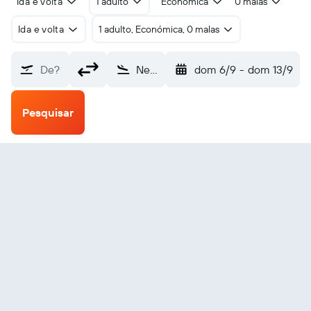
Ida e volta
1 adulto
Económica
0 malas
Ida e volta
1 adulto, Económica, 0 malas
De?
Newtok (WWT)
dom 6/9
-
dom 13/9
Pesquisar