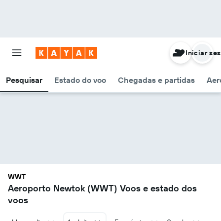
Iniciar se
Pesquisar
Estado do voo
Chegadas e partidas
Aer
WWT
Aeroporto Newtok (WWT) Voos e estado dos
voos