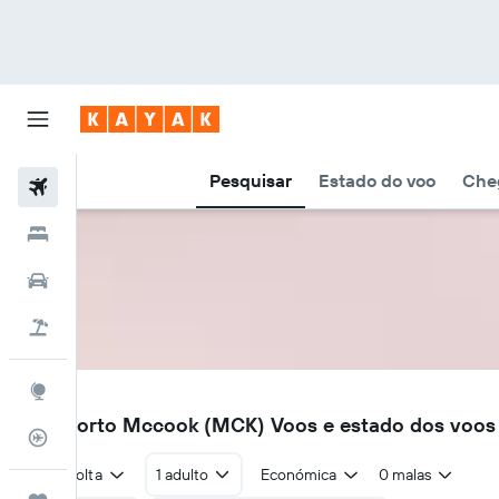
Pesquisar
Estado do voo
Cheg
Voos
Hotéis
Carros
Voo+Hotel
Explore
MCK
Aeroporto Mccook (MCK) Voos e estado dos voos
Monitorizador de voos
Ida e volta
1 adulto
Económica
0 malas