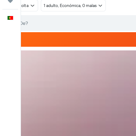
Trips
Ida e volta
1 adulto, Económica, 0 malas
Português