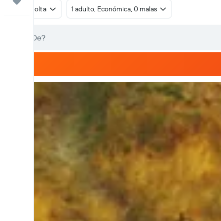
Trips
Ida e volta
1 adulto, Económica, 0 malas