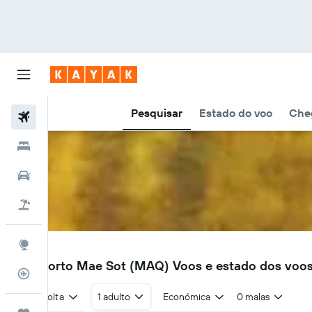
Pesquisar
Estado do voo
Cheg
Voos
Hotéis
Carros
Voo+Hotel
Explore
MAQ
Aeroporto Mae Sot (MAQ) Voos e estado dos voo
Monitorizador de voos
Ida e volta
1 adulto
Económica
0 malas