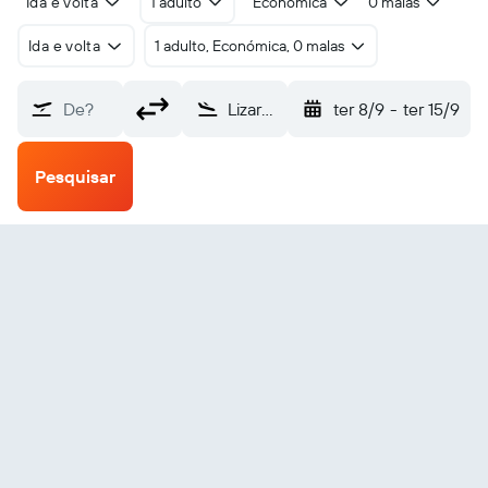
Ida e volta
1 adulto
Económica
0 malas
Ida e volta
1 adulto, Económica, 0 malas
De?
Lizard Island (LZR)
ter 8/9
-
ter 15/9
Pesquisar