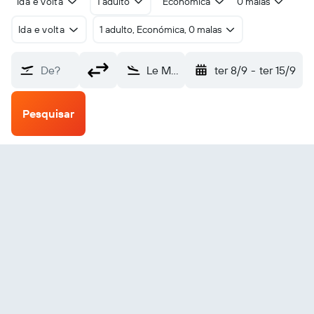
Ida e volta
1 adulto
Económica
0 malas
Ida e volta
1 adulto, Económica, 0 malas
De?
Le Mans Arnage (LME)
ter 8/9
-
ter 15/9
Pesquisar