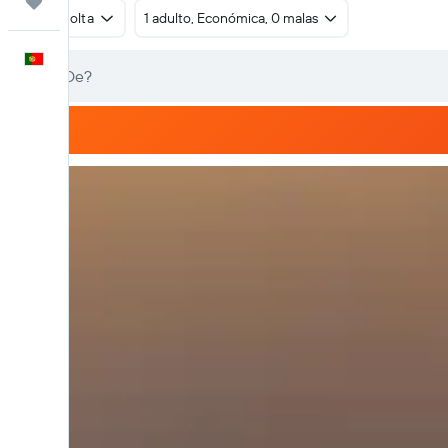
Trips
Ida e volta
1 adulto, Económica, 0 malas
Português