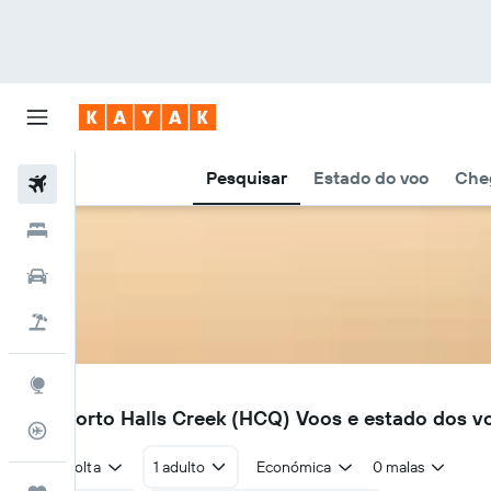
Pesquisar
Estado do voo
Cheg
Voos
Hotéis
Carros
Voo+Hotel
Explore
HCQ
Aeroporto Halls Creek (HCQ) Voos e estado dos v
Monitorizador de voos
Ida e volta
1 adulto
Económica
0 malas