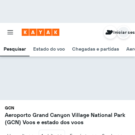
Iniciar se
Pesquisar
Estado do voo
Chegadas e partidas
Aer
GCN
Aeroporto Grand Canyon Village National Park
(GCN) Voos e estado dos voos