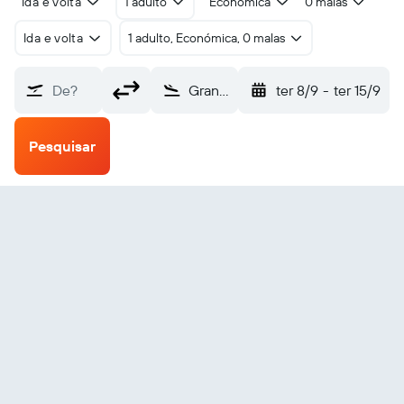
Ida e volta
1 adulto
Económica
0 malas
Ida e volta
1 adulto, Económica, 0 malas
De?
Grand Canyon Village National Park (GCN)
ter 8/9
-
ter 15/9
Pesquisar