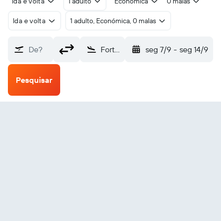
Ida e volta
1 adulto
Económica
0 malas
Ida e volta
1 adulto, Económica, 0 malas
De?
Fort Yukon (FYU)
seg 7/9
-
seg 14/9
Pesquisar