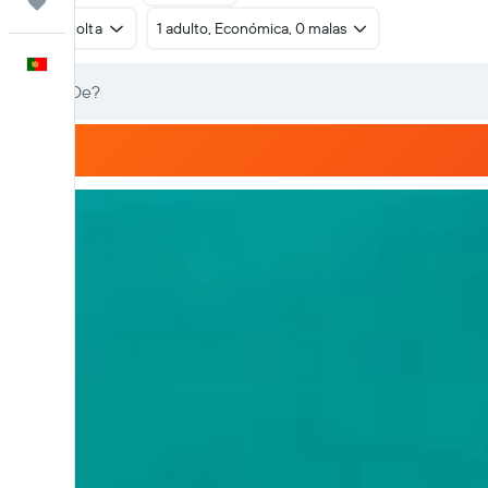
Trips
Ida e volta
1 adulto, Económica, 0 malas
Português