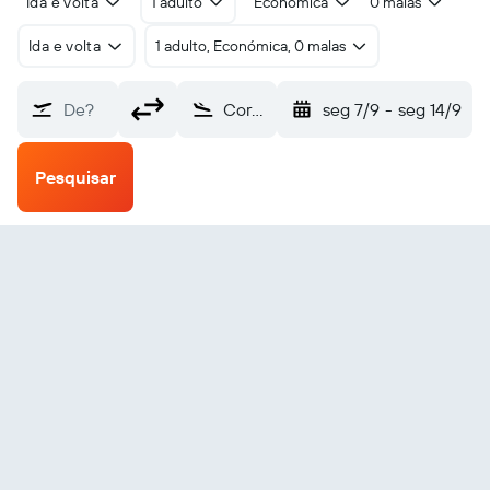
Ida e volta
1 adulto
Económica
0 malas
Ida e volta
1 adulto, Económica, 0 malas
De?
Corozal (CZH)
seg 7/9
-
seg 14/9
Pesquisar