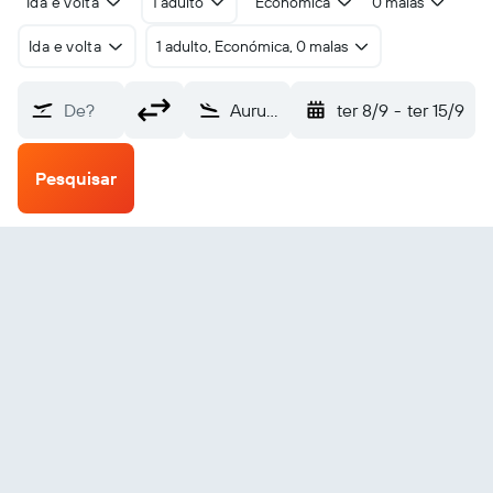
Ida e volta
1 adulto
Económica
0 malas
Ida e volta
1 adulto, Económica, 0 malas
De?
Aurukun Mission (AUU)
ter 8/9
-
ter 15/9
Pesquisar