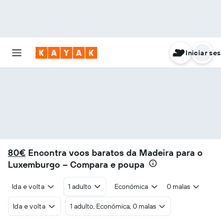
Iniciar se
80€
Encontra voos baratos da Madeira para o
Luxemburgo – Compara e poupa
Ida e volta
1 adulto
Económica
0 malas
Ida e volta
1 adulto, Económica, 0 malas