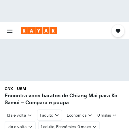
CNX - USM
Encontra voos baratos de Chiang Mai para Ko
Samui – Compara e poupa
Ida e volta
1 adulto
Económica
0 malas
Ida e volta
1 adulto, Económica, 0 malas