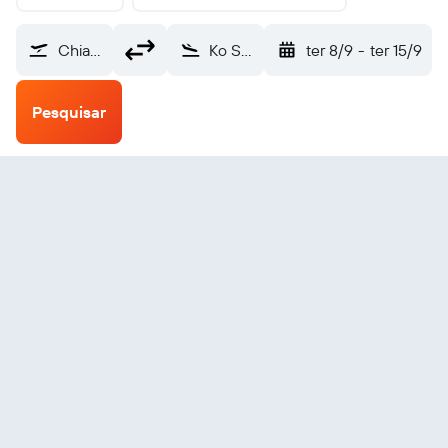
Chiang Mai (CNX)
Ko Samui (USM)
ter 8/9
-
ter 15/9
Pesquisar