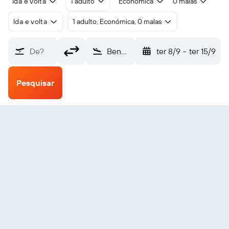
Ida e volta
1 adulto
Económica
0 malas
Ida e volta
1 adulto, Económica, 0 malas
De?
Bendigo (BXG)
ter 8/9
-
ter 15/9
Pesquisar