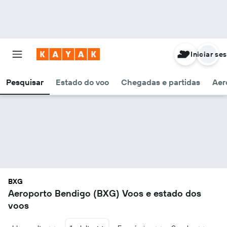
Iniciar se
Pesquisar
Estado do voo
Chegadas e partidas
Aer
BXG
Aeroporto Bendigo (BXG) Voos e estado dos
voos