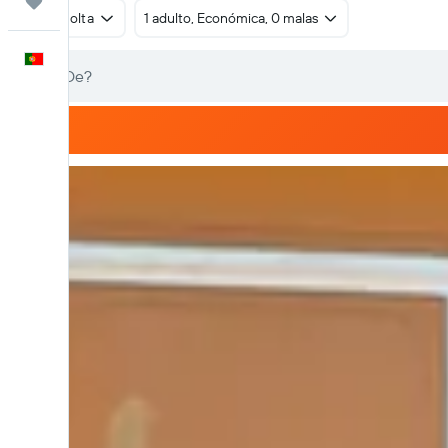
Trips
Ida e volta
1 adulto, Económica, 0 malas
Português