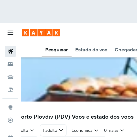
Pesquisar
Estado do voo
Chegadas
Voos
Hotéis
Carros
Voo+Hotel
Explore
PDV
Aeroporto Plovdiv (PDV) Voos e estado dos voos
Monitorizador de voos
Ida e volta
1 adulto
Económica
0 malas