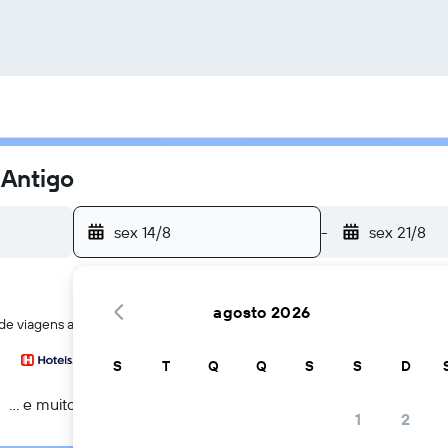
 Antigo
sex 14/8
-
sex 21/8
agosto 2026
s de viagens ao mesmo tempo
S
T
Q
Q
S
S
D
... e muito mais
1
2