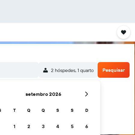
Pesquisar
2 hóspedes, 1 quarto
setembro 2026
S
T
Q
Q
S
S
D
1
2
3
4
5
6