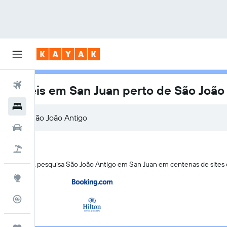
Voos
Hotéis em San Juan perto de São João
Hotéis
Carros
Voo+Hotel
A KAYAK pesquisa São João Antigo em San Juan em centenas de site
Explore
Monitorizador de voos