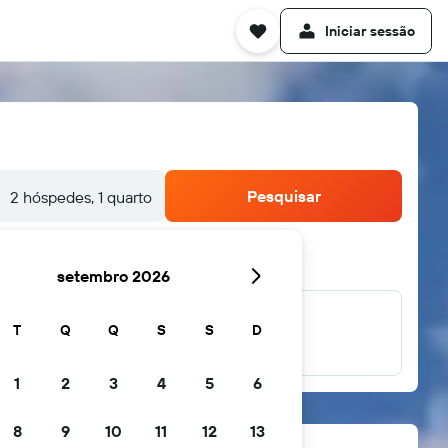
Iniciar sessão
Pesquisar
2 hóspedes, 1 quarto
setembro 2026
T
Q
Q
S
S
D
... e muito mais
1
2
3
4
5
6
8
9
10
11
12
13