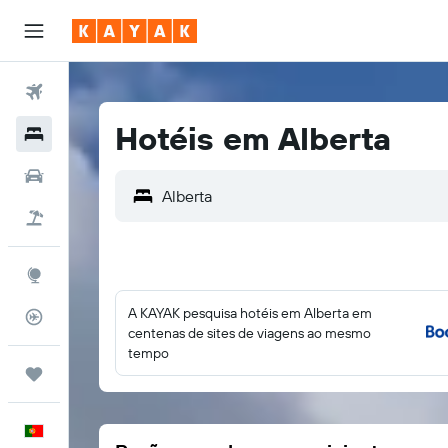
Voos
Hotéis em Alberta
Hotéis
Carros
Alberta
Voo+Hotel
Explore
A KAYAK pesquisa hotéis em Alberta em
Monitorizador de voos
centenas de sites de viagens ao mesmo
tempo
Trips
Português