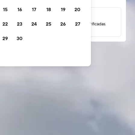
15
16
17
18
19
20
Milhões de avaliações
22
23
24
25
26
27
Vê classificações com base em avaliações verificadas.
29
30