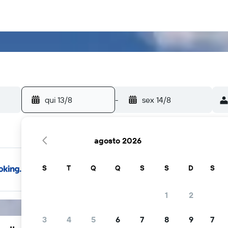
qui 13/8
-
sex 14/8
agosto 2026
S
T
Q
Q
S
S
D
S
1
2
3
4
5
6
7
8
9
7