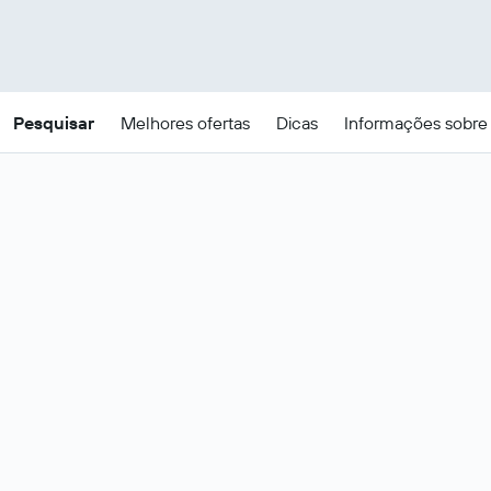
Pesquisar
Melhores ofertas
Dicas
Informações sobre 
Ofertas de pacotes de
férias baratos em Portugal
Estes são os melhores preços para
21 -
Mudar datas
24 ago
.
Portugal – Voos e hotéis mais
Ver tudo
populares