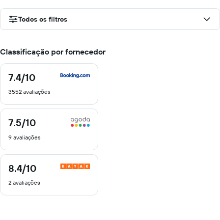
Todos os filtros
Classificação por fornecedor
7.4
/10
7.4
de
3552 avaliações
10
7.5
/10
7.5
de
9 avaliações
10
8.4
/10
8.4
de
2 avaliações
10