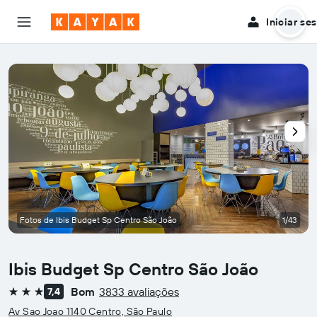
Iniciar se
Fotos de Ibis Budget Sp Centro São João
1/43
Ibis Budget Sp Centro São João
Bom
3833 avaliações
7,4
3 estrelas
Av Sao Joao 1140 Centro, São Paulo