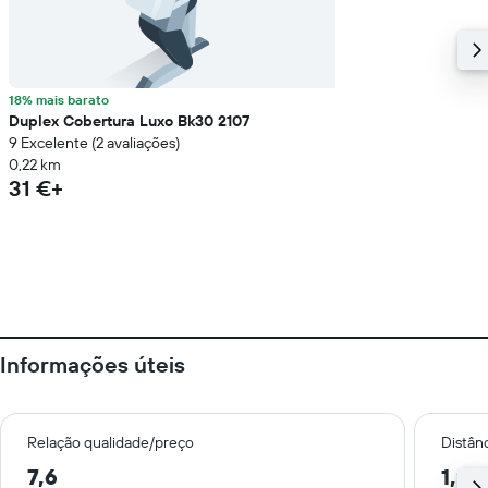
18% mais barato
Duplex Cobertura Luxo Bk30 2107
9 Excelente (2 avaliações)
0,22 km
31 €+
Informações úteis
Relação qualidade/preço
Distân
7,6
1,2 