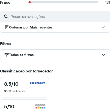
Fraco
131
Ordenar por
:
Mais recentes
Filtros
Todos os filtros
Classificação por fornecedor
8.5
/10
8.5
de
3683 avaliações
10
5
/10
5
de