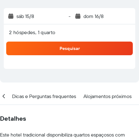
sáb 15/8
-
dom 16/8
2 hóspedes, 1 quarto
Pesquisar
ar
Dicas e Perguntas frequentes
Alojamentos próximos
Detalhes
Este hotel tradicional disponibiliza quartos espaçosos com