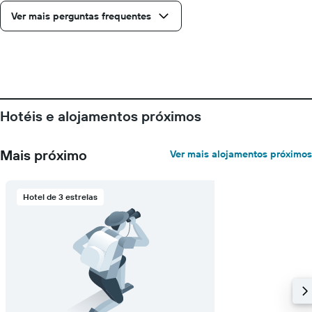
da
Ver mais perguntas frequentes
estadia
numa
abcissa
O
gráfico
apresenta
o
Hotéis e alojamentos próximos
preço
médio
de
Mais próximo
Ver mais alojamentos próximos
um
quarto
numa
ordenada
Hotel de 3 estrelas