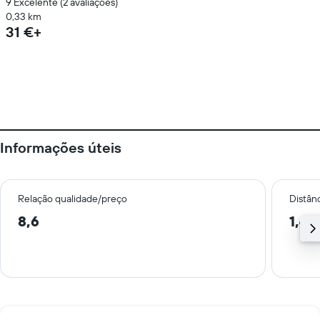
9 Excelente (2 avaliações)
0,33 km
31 €+
Informações úteis
Relação qualidade/preço
Distân
8,6
1,4 