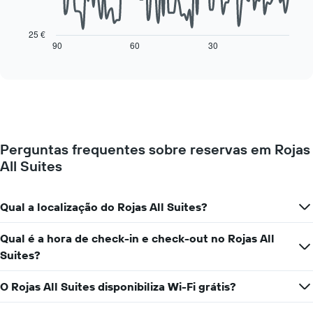
O
dias
gráfico
da
seguinte
25 €
semana
mostra
90
60
30
End
numa
of
como
interactive
abcissa
o
chart
O
preço
gráfico
de
apresenta
um
o
quarto
preço
muda
médio
Perguntas frequentes sobre reservas em Rojas
perto
de
All Suites
da
um
data
quarto
da
numa
estadia
Qual a localização do Rojas All Suites?
ordenada
O
gráfico
Qual é a hora de check-in e check-out no Rojas All
apresenta
Suites?
o
número
de
O Rojas All Suites disponibiliza Wi-Fi grátis?
dias
antes