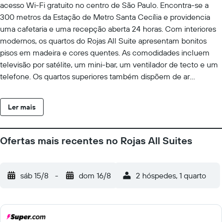
acesso Wi-Fi gratuito no centro de São Paulo. Encontra-se a
300 metros da Estação de Metro Santa Cecília e providencia
uma cafetaria e uma recepção aberta 24 horas. Com interiores
modernos, os quartos do Rojas All Suite apresentam bonitos
pisos em madeira e cores quentes. As comodidades incluem
televisão por satélite, um mini-bar, um ventilador de tecto e um
telefone. Os quartos superiores também dispõem de ar
condicionado. Os hóspedes podem desfrutar de um pequeno-
almoço diário com produtos quentes e frios, frutas frescas,
Ler mais
sumos e bolos. Várias opções de restauração poderão ser
encontradas no Largo do Arouche, a 100 metros do hotel. O
Hotel Rojas All Suite fica a 2 km do Centro Comercial Pátio
Ofertas mais recentes no Rojas All Suites
Higienópolis e dos animados bares e restaurantes da zona de
Higienópolis. Os locais de interesse da parte antiga de São
Paulo, como a Estação da Luz e o Teatro Municipal, estão a 2,5
sáb 15/8
-
dom 16/8
2 hóspedes, 1 quarto
km. O Aeroporto de Congonhas pode ser alcançado em 12 km.