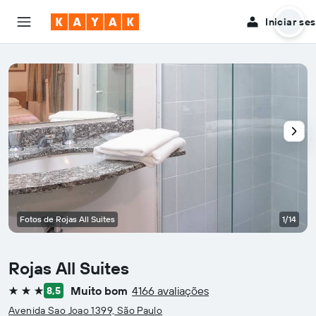
Iniciar se
Fotos de Rojas All Suites
1/14
Rojas All Suites
Muito bom
4166 avaliações
8,5
3 estrelas
Avenida Sao Joao 1399, São Paulo