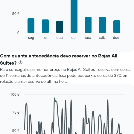
Bar
Chart
mês
graphic.
chart
O
with
50 €
gráfico
7
bars.
apresenta
meses
O
numa
0
gráfico
abcissa.
seg
ter
qua
qui
sex
sáb
dom
End
of
seguinte
O
interactive
apresenta
gráfico
chart
o
apresenta
Com quanta antecedência devo reservar no Rojas All
preço
o
Suites?
médio
preço
Para conseguires o melhor preço no Rojas All Suites, reserva com cerca
de
médio
de 11 semanas de antecedência. Isso pode poupar-te cerca de 37% em
um
de
relação a uma reserva de última hora.
quarto
um
a
quarto
cada
numa
100 €
dia
ordenada
Line
Chart
da
graphic.
chart
with
semana
75 €
90
O
data
gráfico
points.
apresenta
50 €
os