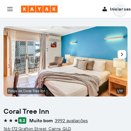
Iniciar se
Fotos de Coral Tree Inn
1/19
Coral Tree Inn
Muito bom
3992 avaliações
8,2
3 estrelas
166-172 Grafton Street, Cairns, QLD