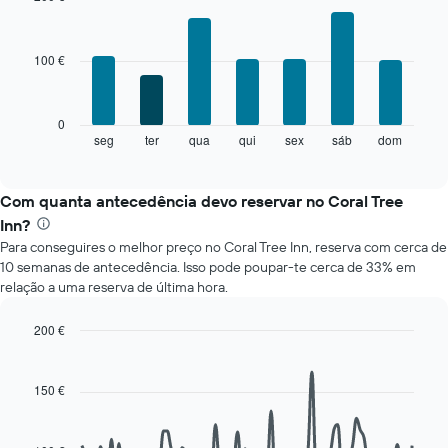
em
Bar
Chart
cada
graphic.
chart
mês
with
100 €
7
O
bars.
gráfico
apresenta
O
0
meses
gráfico
seg
ter
qua
qui
sex
sáb
dom
End
numa
of
seguinte
abcissa.
interactive
apresenta
chart
O
o
Com quanta antecedência devo reservar no Coral Tree
gráfico
preço
apresenta
Inn?
médio
o
Para conseguires o melhor preço no Coral Tree Inn, reserva com cerca de
de
preço
10 semanas de antecedência. Isso pode poupar-te cerca de 33% em
um
médio
relação a uma reserva de última hora.
quarto
de
a
um
cada
200 €
quarto
dia
Line
numa
Chart
da
graphic.
chart
ordenada
with
semana
150 €
90
O
data
gráfico
points.
apresenta