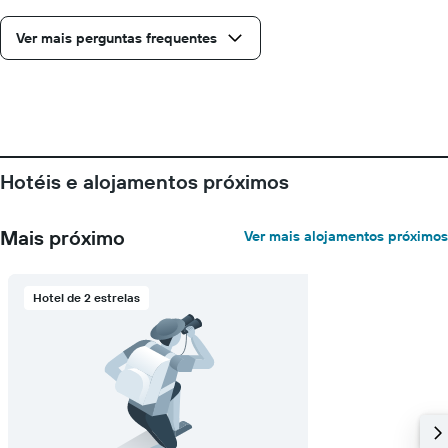
antes
da
Ver mais perguntas frequentes
estadia
numa
abcissa
O
gráfico
apresenta
o
Hotéis e alojamentos próximos
preço
médio
de
Mais próximo
Ver mais alojamentos próximos
um
quarto
numa
ordenada
Hotel de 2 estrelas