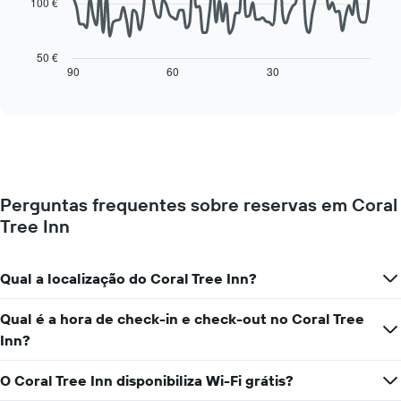
100 €
os
O
dias
gráfico
da
seguinte
50 €
semana
mostra
90
60
30
End
numa
of
como
interactive
abcissa
o
chart
O
preço
gráfico
de
apresenta
um
o
quarto
preço
muda
médio
Perguntas frequentes sobre reservas em Coral
perto
de
Tree Inn
da
um
data
quarto
da
numa
estadia
Qual a localização do Coral Tree Inn?
ordenada
O
gráfico
Qual é a hora de check-in e check-out no Coral Tree
apresenta
Inn?
o
número
de
O Coral Tree Inn disponibiliza Wi-Fi grátis?
dias