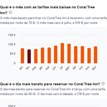
Qual é o mês com as tarifas mais baixas no Coral Tree
Inn?
O mês mais barato para ficar no Coral Tree Inn é fevereiro, com uma tarifa
média por noite de 75 €. O mês mais caro é julho, a 109 € por noite.
150 €
Bar
Chart
graphic.
chart
100 €
with
12
50 €
bars.
0
O
set
out
fev
mai
ago
nov
mar
jun
dez
jan
abr
jul
gráfico
End
of
seguinte
interactive
apresenta
chart
o
Qual é o dia mais barato para reservar no Coral Tree Inn?
preço
O dia mais barato para reservar no Coral Tree Inn é terça, com uma tarifa
médio
média por noite de 80 €. O dia mais caro é sábado, a 178 € por noite.
de
um
quarto
200 €