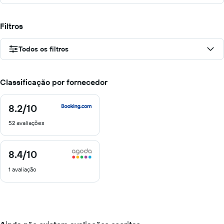
Filtros
Todos os filtros
Classificação por fornecedor
8.2
/10
8.2
de
52 avaliações
10
8.4
/10
8.4
de
1 avaliação
10