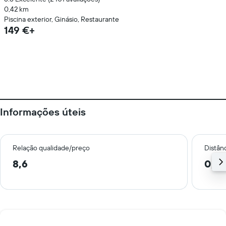
0,42 km
Piscina exterior, Ginásio, Restaurante
149 €+
Informações úteis
Relação qualidade/preço
Distân
8,6
0,4