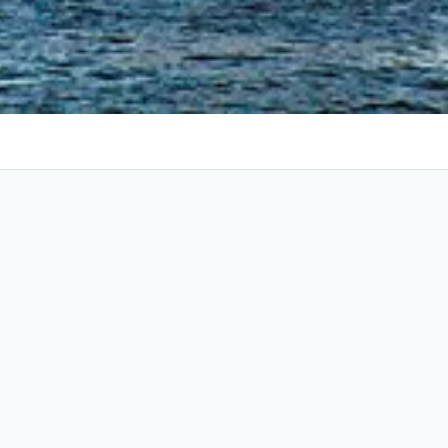
de férias baratos em Jersey 
ago
.
s populares