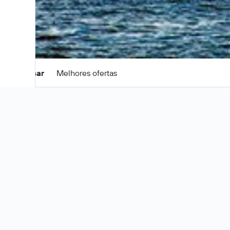
Pesquisar
Melhores ofertas
Ofertas de pacotes 
Estes são os melhores preços para
22 - 25 
Jersey City – Voos e hotéis mai