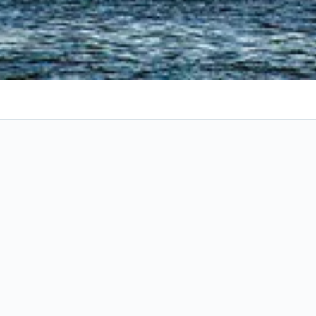
City
Mudar datas
Ver tudo