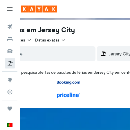
Voos
Férias em Jersey City
Hotéis
2 viajantes
Datas exatas
Carros
Voo+Hotel
A KAYAK pesquisa ofertas de pacotes de férias em Jersey City em ce
Explore
Monitorizador de voos
Trips
Português