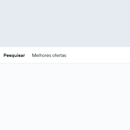
Pesquisar
Melhores ofertas
Ofertas de pacotes de
férias baratos em
Louisville
Estes são os melhores preços para
20 -
Mudar datas
23 ago
.