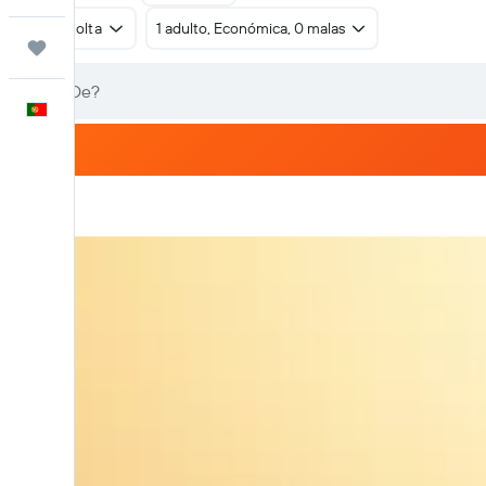
Ida e volta
1 adulto, Económica, 0 malas
Trips
Português