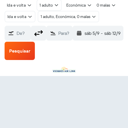
Ida e volta
1 adulto
Económica
0 malas
Ida e volta
1 adulto, Económica, 0 malas
De?
Para?
sáb 5/9
-
sáb 12/9
Pesquisar