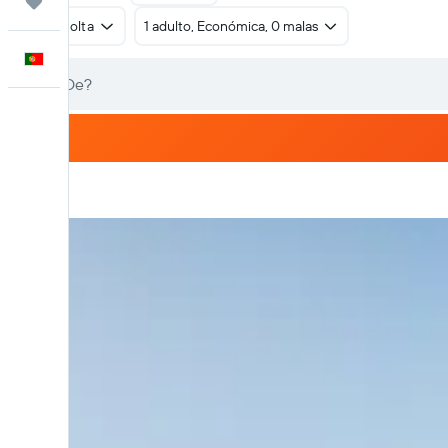
Trips
Ida e volta
1 adulto, Económica, 0 malas
Português