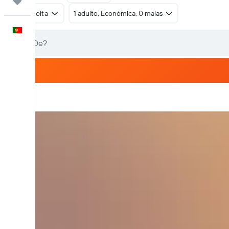
Trips
Ida e volta
1 adulto, Económica, 0 malas
Português