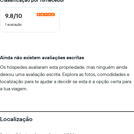
Classificação por fornecedor
9.8
/10
9.8
de
1 avaliação
10
Ainda não existem avaliações escritas
Os hóspedes avaliaram esta propriedade, mas ninguém ainda
deixou uma avaliação escrita. Explora as fotos, comodidades e
localização para te ajudar a decidir se esta é a opção certa para
a tua viagem.
Localização