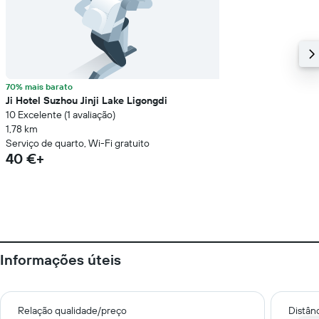
70% mais barato
Ji Hotel Suzhou Jinji Lake Ligongdi
10 Excelente (1 avaliação)
1,78 km
Serviço de quarto, Wi-Fi gratuito
40 €+
Informações úteis
Relação qualidade/preço
Distân