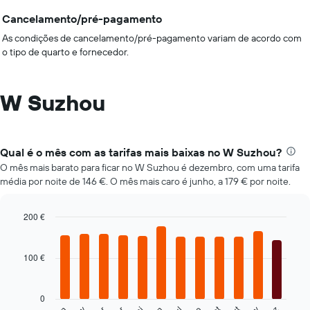
Cancelamento/pré-pagamento
As condições de cancelamento/pré-pagamento variam de acordo com
o tipo de quarto e fornecedor.
W Suzhou
Qual é o mês com as tarifas mais baixas no W Suzhou?
O mês mais barato para ficar no W Suzhou é dezembro, com uma tarifa
média por noite de 146 €. O mês mais caro é junho, a 179 € por noite.
200 €
Bar
Chart
graphic.
chart
with
100 €
12
bars.
0
O