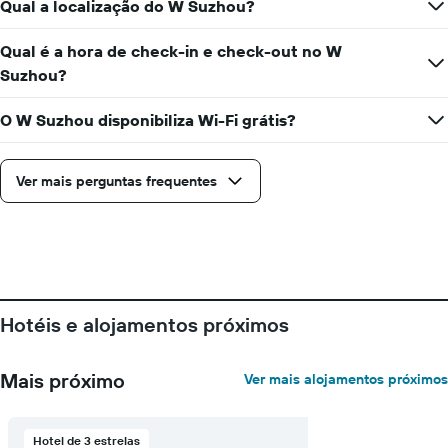
estadia
Qual a localização do W Suzhou?
numa
O
ordenada
gráfico
Qual é a hora de check-in e check-out no W
apresenta
Suzhou?
o
número
de
O W Suzhou disponibiliza Wi-Fi grátis?
dias
antes
da
Ver mais perguntas frequentes
estadia
numa
abcissa
O
gráfico
apresenta
o
Hotéis e alojamentos próximos
preço
médio
de
Mais próximo
Ver mais alojamentos próximos
um
quarto
numa
ordenada
Hotel de 3 estrelas