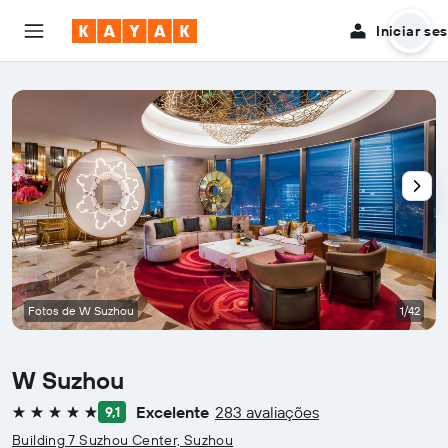
Iniciar se
Fotos de W Suzhou
1/42
W Suzhou
Excelente
283 avaliações
9,1
5 estrelas
Building 7 Suzhou Center, Suzhou