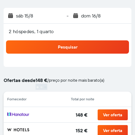
sáb 15/8
-
dom 16/8
2 hóspedes, 1 quarto
Pesquisar
Ofertas desde
148 €
/
preço por noite mais barato(a)
Fornecedor
Total por noite
148 €
Ver oferta
152 €
Ver oferta